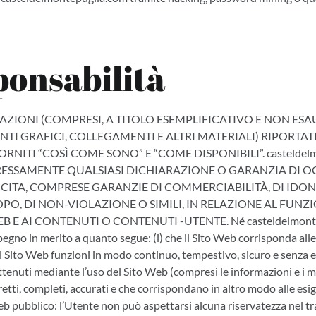
ponsabilità
ZIONI (COMPRESI, A TITOLO ESEMPLIFICATIVO E NON ESAUS
TI GRAFICI, COLLEGAMENTI E ALTRI MATERIALI) RIPORTAT
RNITI “COSÌ COME SONO” E “COME DISPONIBILI”. casteldelm
SSAMENTE QUALSIASI DICHIARAZIONE O GARANZIA DI OG
LICITA, COMPRESE GARANZIE DI COMMERCIABILITÀ, DI IDON
PO, DI NON-VIOLAZIONE O SIMILI, IN RELAZIONE AL FUN
B E AI CONTENUTI O CONTENUTI -UTENTE. Né casteldelmonte
gno in merito a quanto segue: (i) che il Sito Web corrisponda all
 il Sito Web funzioni in modo continuo, tempestivo, sicuro e senza erro
ottenuti mediante l’uso del Sito Web (compresi le informazioni e i m
etti, completi, accurati e che corrispondano in altro modo alle esi
b pubblico: l’Utente non può aspettarsi alcuna riservatezza nel t