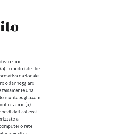
ito
ativo e non
: (a) in modo tale che
 normativa nazionale
tare o danneggiare
re falsamente una
teldelmontepuglia.com
noltre a non (x)
ne di dati collegati
orizzato a
 computer o rete
ualunque altro