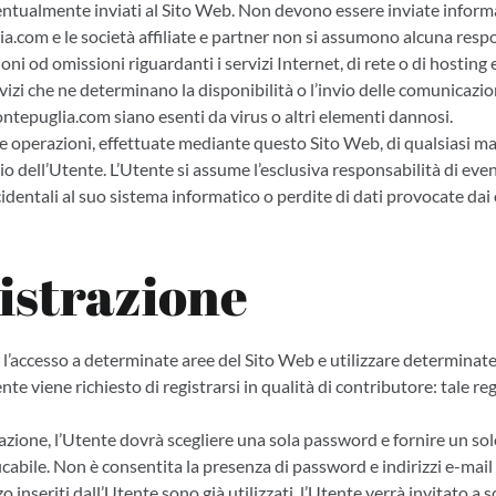
entualmente inviati al Sito Web. Non devono essere inviate informa
.com e le società affiliate e partner non si assumono alcuna respo
ioni od omissioni riguardanti i servizi Internet, di rete o di hostin
ervizi che ne determinano la disponibilità o l’invio delle comunicazi
ntepuglia.com siano esenti da virus o altri elementi dannosi.
re operazioni, effettuate mediante questo Sito Web, di qualsiasi ma
hio dell’Utente. L’Utente si assume l’esclusiva responsabilità di eve
identali al suo sistema informatico o perdite di dati provocate dai 
istrazione
e l’accesso a determinate aree del Sito Web e utilizzare determinat
nte viene richiesto di registrarsi in qualità di contributore: tale re
trazione, l’Utente dovrà scegliere una sola password e fornire un sol
ficabile. Non è consentita la presenza di password e indirizzi e-mail i
o inseriti dall’Utente sono già utilizzati, l’Utente verrà invitato a sc