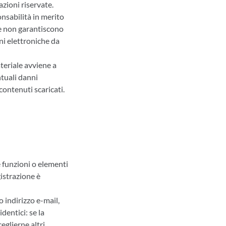
zioni riservate.
nsabilità in merito
g e non garantiscono
oni elettroniche da
teriale avviene a
ntuali danni
contenuti scaricati.
e funzioni o elementi
gistrazione è
o indirizzo e-mail,
dentici: se la
eglierne altri.