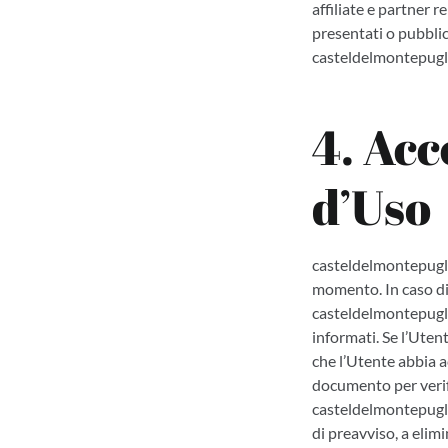
affiliate e partner 
presentati o pubblica
casteldelmontepugli
4. Acc
d’Uso
casteldelmontepuglia
momento. In caso di 
casteldelmontepuglia
informati. Se l’Uten
che l’Utente abbia a
documento per verif
casteldelmontepuglia
di preavviso, a elim