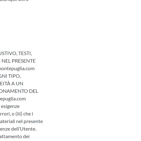
TIVO, TESTI,
I NEL PRESENTE
ontepuglia.com
NI TIPO,
EITÀ A UN
ZIONAMENTO DEL
puglia.com
e esigenze
ri, o (iii) che i
ateriali nel presente
genze dell’Utente.
rattamento dei