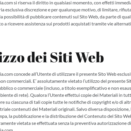
.com si riserva il diritto in qualsiasi momento, con effetti immedi
ria esclusiva discrezione e per qualunque motivo, di limitare, rifiu
 la possibilità di pubblicare contenuti sul Sito Web, da parte di qua
to a ricevere assistenza sui prodotti acquistati tramite vie alternati
lizzo dei Siti Web
a.com concede all’Utente di utilizzare il presente Sito Web esclus
 non commerciali. E’ assolutamente vietato l’utilizzo del presente S
lico o commerciale (incluso, a titolo esemplificativo e non esausti
biente di rete). Qualora l’Utente effettui copie dei Materiali in tut
e su ciascuna di tali copie tutte le notifiche di copyright e/o di altri
triale contenuti dei Materiali originali. Salvo diversa disposizione, 
mpa, la pubblicazione e la distribuzione del Contenuto del Sito Web
ramente vietata se effettuata senza la preventiva autorizzazione d
ia.com.