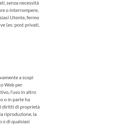
ati, senza necessità
tare o interrompere,
lsiasi Utente, fermo
ve (es: post privati,
ivamente a scopi
ito Web per
vo, l’uso in altro
to o in parte ha
 diritti di proprietà
la riproduzione, la
 o di qualsiasi
i