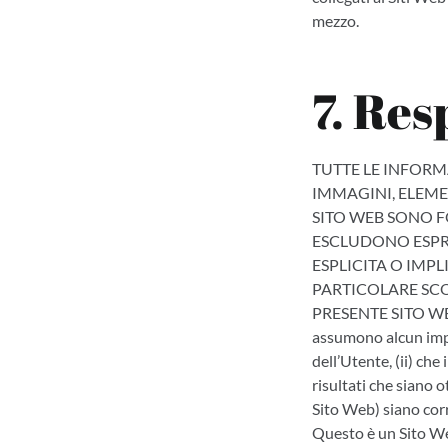
mezzo.
7. Res
TUTTE LE INFORMA
IMMAGINI, ELEMEN
SITO WEB SONO FO
ESCLUDONO ESPRE
ESPLICITA O IMP
PARTICOLARE SCO
PRESENTE SITO WE
assumono alcun impe
dell’Utente, (ii) che
risultati che siano 
Sito Web) siano corr
Questo è un Sito We