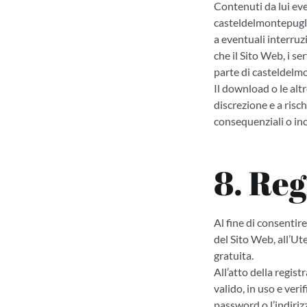
Contenuti da lui ev
casteldelmontepuglia
a eventuali interruz
che il Sito Web, i s
parte di casteldelmo
Il download o le alt
discrezione e a risc
consequenziali o inc
8. Reg
Al fine di consentir
del Sito Web, all’Ute
gratuita.
All’atto della regis
valido, in uso e veri
password o l’indirizz