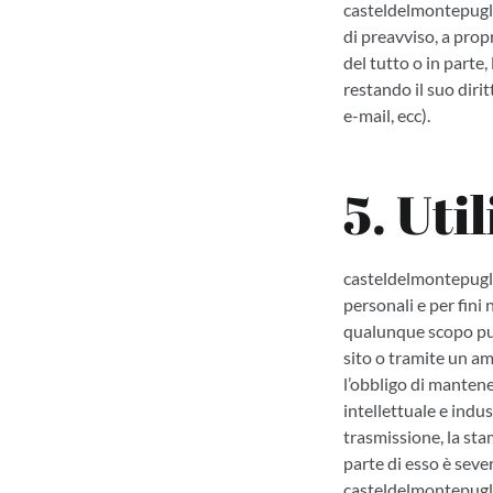
casteldelmontepuglia
di preavviso, a prop
del tutto o in parte,
restando il suo dirit
e-mail, ecc).
5. Uti
casteldelmontepugli
personali e per fini
qualunque scopo pubb
sito o tramite un am
l’obbligo di mantener
intellettuale e indus
trasmissione, la sta
parte di esso è seve
casteldelmontepugl