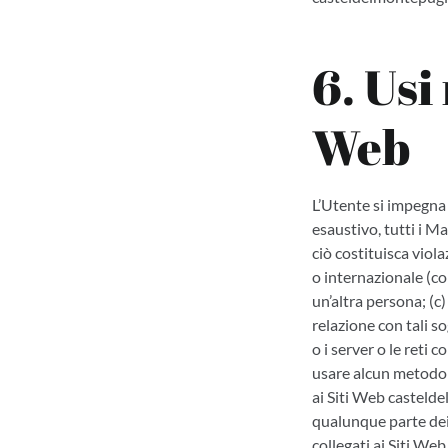
6. Usi
Web
L’Utente si impegna 
esaustivo, tutti i Ma
ciò costituisca viol
o internazionale (co
un’altra persona; (c
relazione con tali s
o i server o le reti
usare alcun metodo d
ai Siti Web casteld
qualunque parte dei
collegati ai Siti W