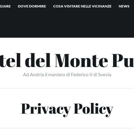
GIARE
DOVE DORMIRE
COSA VISITARE NELLE VICINANZE
NEWS
tel del Monte Pu
Ad Andria il maniero di Federico II di Svevia
Privacy Policy