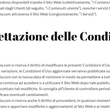
rendono disponibili tramite il Sito Web (collettivamente, “i Contenut
ti dagli Utenti (di seguito, “i Contenuti-utente”), nonché i servizi 
a.com attraverso il Sito Web (congiuntamente, “i Servizi”).
ettazione delle Cond
.com si riserva il diritto di modificare le presenti Condizioni d’Uso
variazioni, le Condizioni d’Uso aggiornate verranno pubblicate sui
.com con la nuova data di revisione in modo da permettere a tutti
te continua ad accedere o a utilizzare il Sito Web dopo tale pubbli
ccettato tali modifiche. Si consiglia all’Utente di controllare per
icare eventuali cambiamenti.
.com si riserva anche il diritto di provvedere, in qualsiasi momen
inare o apportare modifiche o aggiornamenti al Sito Web e ai relati