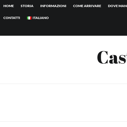
Skip
HOME
STORIA
INFORMAZIONI
COME ARRIVARE
DOVE MAN
to
content
CONTATTI
ITALIANO
Cas