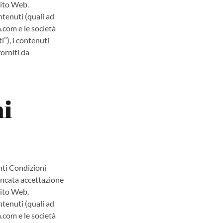
Sito Web.
ntenuti (quali ad
.com e le società
i”), i contenuti
forniti da
ni
nti Condizioni
ancata accettazione
Sito Web.
ntenuti (quali ad
.com e le società