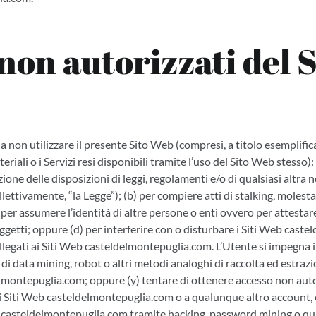
 non autorizzati del S
a non utilizzare il presente Sito Web (compresi, a titolo esemplific
teriali o i Servizi resi disponibili tramite l’uso del Sito Web stesso)
azione delle disposizioni di leggi, regolamenti e/o di qualsiasi altra
llettivamente, “la Legge”); (b) per compiere atti di stalking, moles
) per assumere l’identità di altre persone o enti ovvero per attesta
oggetti; oppure (d) per interferire con o disturbare i Siti Web cas
 collegati ai Siti Web casteldelmontepuglia.com. L’Utente si impegna i
i data mining, robot o altri metodi analoghi di raccolta ed estrazio
elmontepuglia.com; oppure (y) tentare di ottenere accesso non aut
 Siti Web casteldelmontepuglia.com o a qualunque altro account,
eb casteldelmontepuglia.com tramite hacking, password mining o q