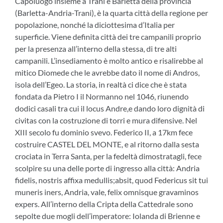
Capoluogo insieme a Trani e Barletta della provincia
(Barletta-Andria-Trani), è la quarta città della regione per
popolazione, nonché la diciottesima d’Italia per
superficie. Viene definita città dei tre campanili proprio
per la presenza all’interno della stessa, di tre alti
campanili. L’insediamento è molto antico e risalirebbe al
mitico Diomede che le avrebbe dato il nome di Andros,
isola dell’Egeo. La storia, in realtà ci dice che è stata
fondata da Pietro I il Normanno nel 1046, riunendo
dodici casali tra cui il locus Andre,e dando loro dignità di
civitas con la costruzione di torri e mura difensive. Nel
XIII secolo fu dominio svevo. Federico II, a 17km fece
costruire CASTEL DEL MONTE, e al ritorno dalla sesta
crociata in Terra Santa, per la fedeltà dimostratagli, fece
scolpire su una delle porte di ingresso alla città: Andria
fidelis, nostris affixa medullis;absit, quod Federicus sit tui
muneris iners, Andria, vale, felix omnisque gravaminos
expers. All’interno della Cripta della Cattedrale sono
sepolte due mogli dell’imperatore: Iolanda di Brienne e